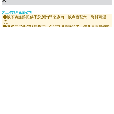
×
大三洋釣具企業公司
以下資訊將提供予您所詢問之廠商，以利聯繫您，資料可選
填。
透過參展商聯絡信箱進行產品或服務推銷者，依會員服務條款
規定，展昭有權停用該會員帳號及相關權限。
姓名
Email
連絡電話
手機
詢問內容
*
確認送出