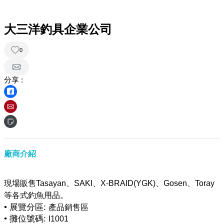
大三洋釣具企業公司
0
分享 :
廠商介紹
現場販售Tasayan、SAKI、X-BRAID(YGK)、Gosen、Toray
• 展覽分區:
產品銷售區
• 攤位號碼:
I1001